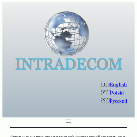
Перейти
к
содержимому
English
Polski
Русский
Фрукты как вид пищи представляют собой части растений с толстым слоем