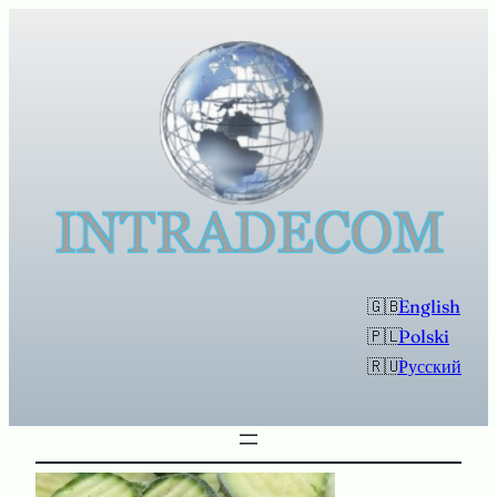
Перейти
к
содержимому
English
Polski
Русский