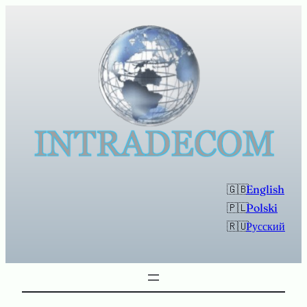
Przejdź
do
treści
English
Polski
Русский