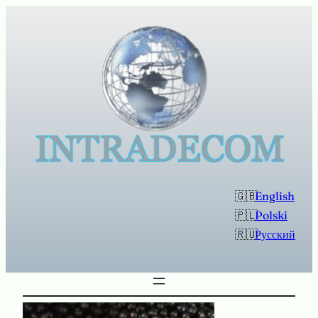
Przejdź
do
treści
English
Polski
Русский