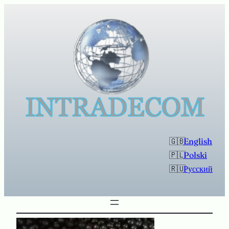
Перейти
к
содержимому
English
Polski
Русский