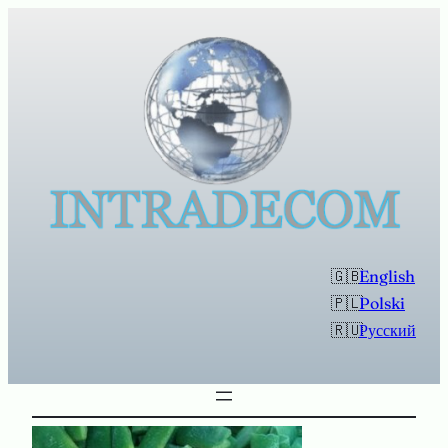
Перейти
к
содержимому
English
Polski
Русский