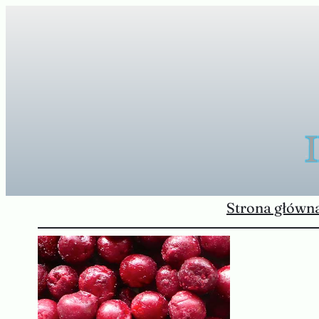
Przejdź
do
treści
Strona główn