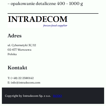
– opakowanie detaliczne 400 – 1000 g
Adres
ul. Cybernetyki 3C/12
02-677 Warszawa
Polska
Kontakt
T: (+48) 22 2580142
E: info@intradecom.com
Copyright by Intradecom Sp. z o.o.
RODO