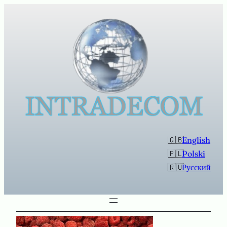
Przejdź
do
treści
English
Polski
Русский