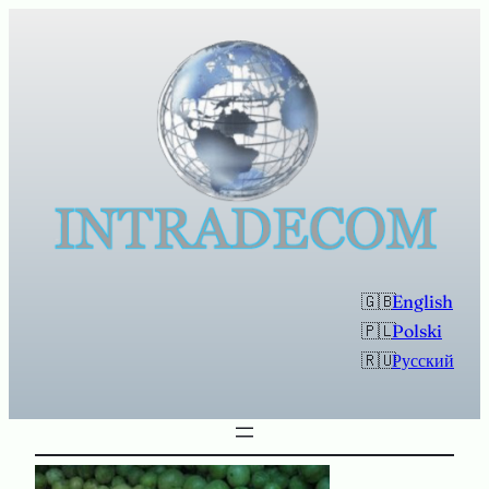
Перейти
к
содержимому
English
Polski
Русский