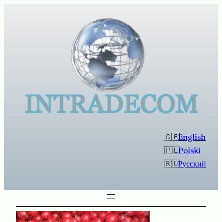
Перейти
к
содержимому
English
Polski
Русский