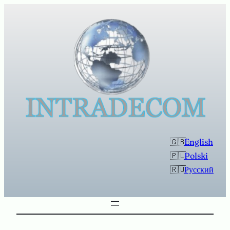
Перейти
к
содержимому
English
Polski
Русский