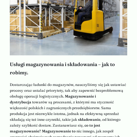
Usługi magazynowania i składowania – jak to
robimy.
Dostarczając ładunki do magazynów, nauczyliśmy się jak ustawiać
procesy oraz ustalać priorytety, tak aby zapewnić bezproblemową
obsługę operacji logistycznych.
Magazynowanie i
dystrybucja
towarów są procesami, z którymi ma styczność
większość polskich i zagranicznych przedsiębiorstw. Sama
produkcja jest niezwykle istotna, jednak na efektywną sprzedaż
składają się też inne czynniki, takie jak
składowanie
, od którego
zależy szybkość dostaw. Zastanawiasz się,
co to jest
magazynowanie
?
Magazynowanie to
nic innego, jak zespół
czynności obejmujących zarządzanie towarami od momentu ich