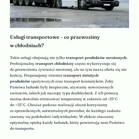
Usługi transportowe – co przewozimy
w chłodniach?
Takie usługi obejmują nie tylko
transport produktów mrożonych
.
Profesjonalny
transport chłodniczy
często wykorzystuje się
do przewożenia żywności mrożonej, ale na tym nasza oferta się nie
kończy. Proponujemy również
transport świeżych
produktów
spożywczych oraz transport kosmetyków. Żeby
Państwa ładunki były bezpieczne, używamy nowoczesnych
zestawów, takich jak naczepy typu doublecheck. Z ich pomocą
można dowolnie różnicować temperaturę w zakresie od -25°C
do +25°C. Chociaż podczas realizacji zleceń korzystamy
ze sprawdzonych, uniwersalnych procedur, do każdego zadania
staramy się podchodzić indywidualnie. W efekcie otaczamy
optymalną opieką każdy ładunek, który powierzają nam Państwo
do transportu.